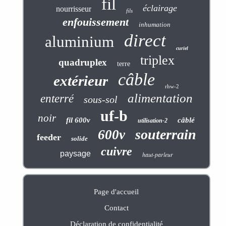
fil
éclairage
nourrisseur
fils
enfouissement
inhumation
direct
aluminium
curiel
triplex
quadruplex
terre
câble
extérieur
rhw-2
alimentation
enterré
sous-sol
uf-b
noir
fil 600v
câblé
utilisation-2
souterrain
600v
feeder
solide
cuivre
paysage
haut-parleur
Page d'accueil
Contact
Déclaration de confidentialité