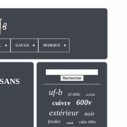
L
GAUGE
MARQUE
n SANS
uf-b
fil 600v
solide
600v
cuivre
extérieur
noir
feeder
cable 600v
curiel