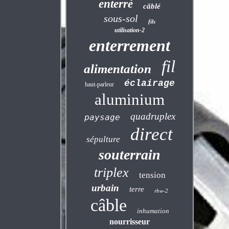
enterré
câblé
sous-sol
fils
utilisation-2
enterrement
fil
alimentation
éclairage
haut-parleur
aluminium
quadruplex
paysage
direct
sépulture
souterrain
triplex
tension
urbain
terre
rhw-2
câble
inhumation
nourrisseur