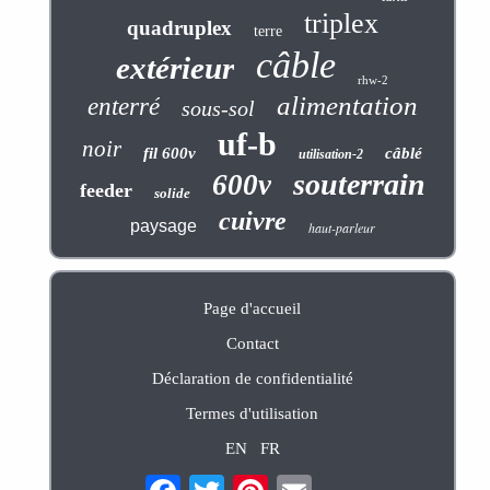
triplex
quadruplex
terre
câble
extérieur
rhw-2
alimentation
enterré
sous-sol
uf-b
noir
fil 600v
câblé
utilisation-2
souterrain
600v
feeder
solide
cuivre
paysage
haut-parleur
Page d'accueil
Contact
Déclaration de confidentialité
Termes d'utilisation
EN
FR