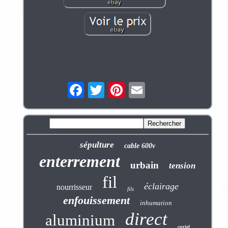
sépulture
cable 600v
enterrement
urbain
tension
fil
éclairage
nourrisseur
fils
enfouissement
inhumation
direct
aluminium
curiel