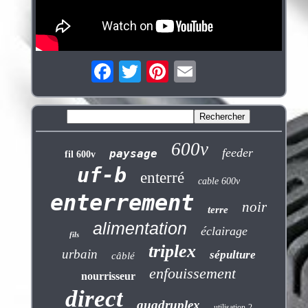
600v
feeder
paysage
fil 600v
uf-b
enterré
cable 600v
enterrement
noir
terre
alimentation
éclairage
fils
triplex
urbain
sépulture
câblé
enfouissement
nourrisseur
direct
quadruplex
utilisation-2