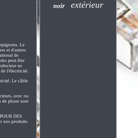
extérieur
noir
hampignons. Le
es et d'autres
ational de
ples peut être
onducteur ne
 l'électricité.
icité. Le câble
cteurs, avec ou
s de phase sont
ER POUR DES
nos produits.