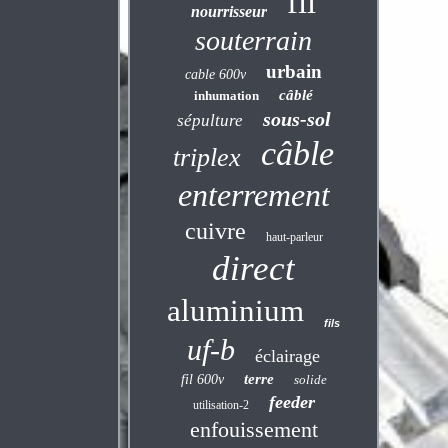
fil
nourrisseur
souterrain
urbain
cable 600v
câblé
inhumation
sous-sol
sépulture
câble
triplex
enterrement
cuivre
haut-parleur
direct
aluminium
fils
uf-b
éclairage
terre
fil 600v
solide
feeder
utilisation-2
enfouissement