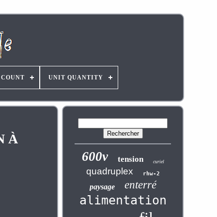
 COUNT
UNIT QUANTITY
N À
600v
tension
curiel
quadruplex
rhw-2
enterré
paysage
alimentation