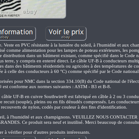
re. Veste en PVC résistante à la lumière du soleil, à l'humidité et aux c
isé comme alimentation pour les lampes de poteau extérieures, les pomp
de distribution dans un bâtiment existant, comme spécifié dans le Code n
sous terre, y compris en enterré direct. Le câble UF-B à conducteurs multi
ires dans des bâtiments résidentiels ou agricoles à des températures de c
e à celle des conducteurs à 60 °C) comme spécifié par le Code national de
torisées pour NMC dans la section 334.10(B) du Code national de l'électr
 est conforme aux normes suivantes : ASTM - B3 et B-8.
Le câble UF-B en cuivre Southwire® est fabriqué en câble à 2 ou 3 condu
vre recuit (souple), pleins ou en fils dénudés compressés. Les conducteur
recouverts de nylon, codés par couleur à des fins d'identification.
du soleil, à l'humidité et aux champignons. VEUILLEZ NOUS CONTACT
Ce produit sera neuf et inutilisé. Merci beaucoup de consulter 
r à vérifier pour d'autres produits intéressants.