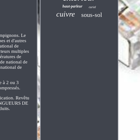
haut-parleur
curiel
cuivre
sous-sol
hampignons. Le
es et d'autres
ational de
cteurs multiples
pératures de
de national de
 national de
e à 2 ou 3
compressés.
fication. Revêtu
 LONGUEURS DE
uits.