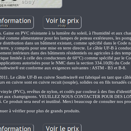
n. Gaine en PVC résistante à la lumière du soleil, à l'humidité et aux c
isé comme alimentateur pour les lampes de poteau extérieures, les pomp
de distribution dans un bâtiment existant, comme spécifié dans le Code n
us terre, y compris pour une mise en terre directe. Le câble UF-B à condu
chement intérieurs dans des bâtiments résidentiels ou agricoles à des tem
ique limitée à celle des conducteurs de 60°C) comme spécifié par le Co
es applications autorisées pour le NMC dans la section 334.10(B) du Code
 Southwire® est conforme aux exigences suivantes : ASTM - B3 et B-8.
e 2011. Le câble UF-B en cuivre Southwire® est fabriqué en tant que câbl
rs en cuivre sont en cuivre recuit (souple), solides ou en fils torsadés 
vinyle (PVC), revêtus de nylon, et codés par couleur à des fins d'identi
l'humidité et aux champignons. VEUILLEZ NOUS CONTACTER POUR DES
duit sera neuf et inutilisé. Merci beaucoup de consulter nos prod
nuer à vérifier pour plus de grands produits.