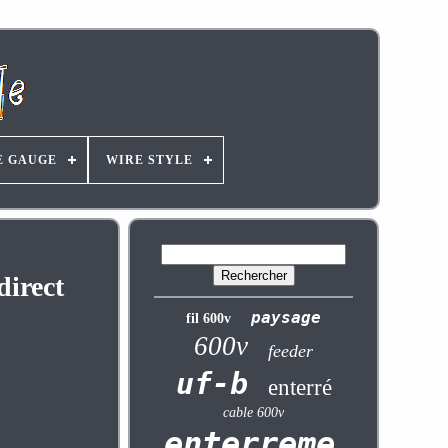
E GAUGE
WIRE STYLE
direct
paysage
fil 600v
600v
feeder
uf-b
enterré
cable 600v
enterrement