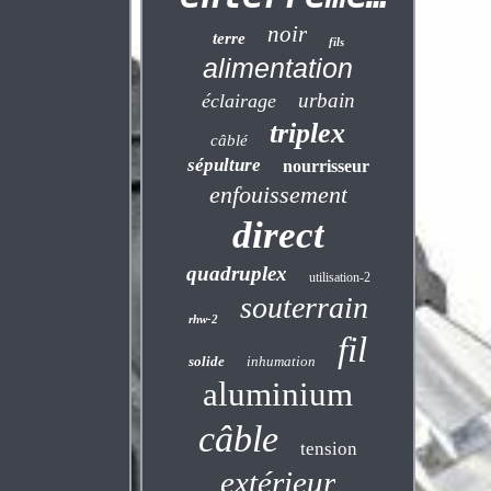
noir
terre
fils
alimentation
urbain
éclairage
triplex
câblé
sépulture
nourrisseur
enfouissement
direct
quadruplex
utilisation-2
souterrain
rhw-2
fil
solide
inhumation
aluminium
câble
tension
extérieur