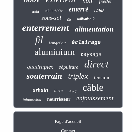
noir
feeder
enterré
câblé
cable 600v
curiel
sous-sol
utilisation-2
fils
enterrement
alimentation
fil
éclairage
haut-parleur
aluminium
paysage
direct
quadruplex
sépulture
souterrain
triplex
tension
câble
urbain
terre
rhw-2
enfouissement
nourrisseur
inhumation
Page d'accueil
Contact