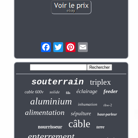
souterrain
triplex
éclairage
feeder
cable 600v
solide
fils
aluminium
inhumation
rhw-2
alimentation
sépulture
haut-parleur
câble
nourrisseur
terre
enterrement