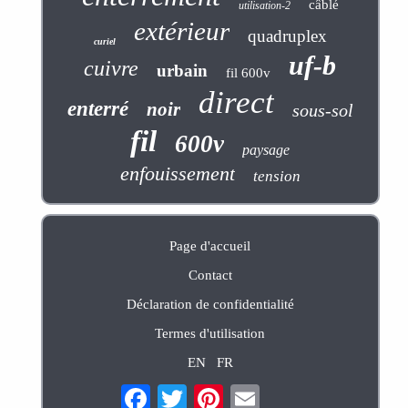
câblé
utilisation-2
extérieur
quadruplex
curiel
uf-b
cuivre
urbain
fil 600v
direct
enterré
noir
sous-sol
fil
600v
paysage
enfouissement
tension
Page d'accueil
Contact
Déclaration de confidentialité
Termes d'utilisation
EN
FR