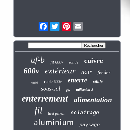
uf-b
cuivre
fil 600v
solide
extérieur
600v
noir
feeder
enterré
câblé
cable 600v
curiel
sous-sol
utilisation-2
fils
enterrement
alimentation
fil
éclairage
haut-parleur
aluminium
paysage