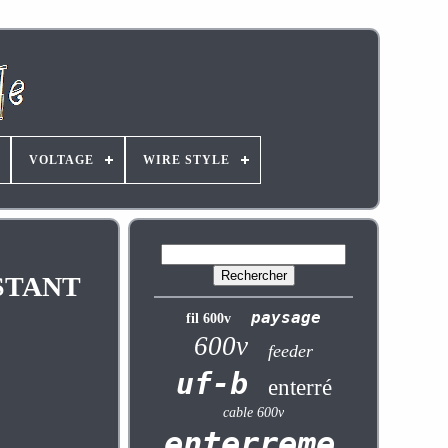
VOLTAGE
WIRE STYLE
ISTANT
paysage
fil 600v
600v
feeder
uf-b
enterré
cable 600v
enterrement