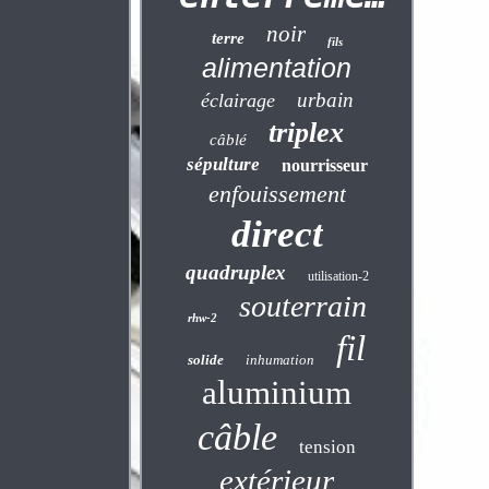
noir
terre
fils
alimentation
urbain
éclairage
triplex
câblé
sépulture
nourrisseur
enfouissement
direct
quadruplex
utilisation-2
souterrain
rhw-2
fil
solide
inhumation
aluminium
câble
tension
extérieur