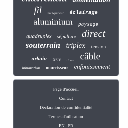
fil
éclairage
haut-parleur
aluminium
paysage
direct
quadruplex
sépulture
souterrain
triplex
tension
câble
urbain
terre
rhw-2
enfouissement
nourrisseur
inhumation
Page d'accueil
Contact
Déclaration de confidentialité
Termes d'utilisation
EN
FR