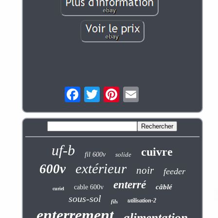
uf-b
cuivre
fil 600v
solide
extérieur
600v
noir
feeder
enterré
câblé
cable 600v
curiel
sous-sol
utilisation-2
fils
enterrement
alimentation