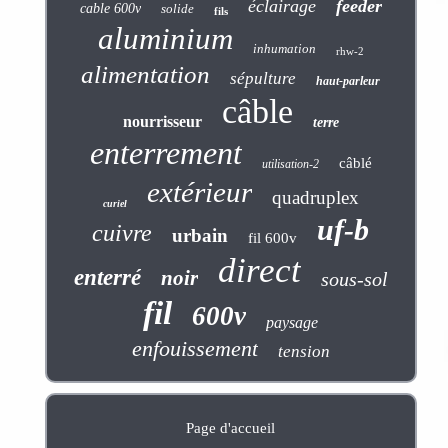
éclairage
feeder
cable 600v
solide
fils
aluminium
inhumation
rhw-2
alimentation
sépulture
haut-parleur
câble
nourrisseur
terre
enterrement
câblé
utilisation-2
extérieur
quadruplex
curiel
uf-b
cuivre
urbain
fil 600v
direct
enterré
noir
sous-sol
fil
600v
paysage
enfouissement
tension
Page d'accueil