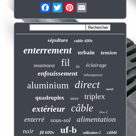
sépulture
cable 600v
enterrement
urbain
tension
fil
éclairage
nourrisseur
fils
enfouissement
inhumation
direct
aluminium
curiel
triplex
quadruplex
terre
câble
extérieur
rhw-2
alimentation
enterré
sous-sol
uf-b
noir
fil 600v
câblé
utilisation-2