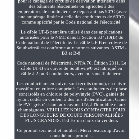
pour le câblage de circuits de dérivation intérieurs dans
des bâtiments résidentiels ou agricoles à des
températures de conducteur ne dépassant pas 90°C (avec
une ampérage limitée à celle des conducteurs de 60°C)
comme spécifié par le Code national de l'électricité.
Le câble UF-B peut être utilisé dans des applications
autorisées pour le NMC dans la Section 334.10(B) du
Code national de l'électricité. Le câble UF-B en cuivre de
Southwire® est conforme aux normes suivantes. ASTM -
B3 et B-8.
Code national de l'électricité, NFPA 70, Édition 2011. Le
câble UF-B en cuivre de Southwire® est fabriqué en
câble à 2 ou 3 conducteurs, avec ou sans fil de terre.
Les conducteurs en cuivre sont recuits (mous), en cuivre
massif ou en cuivre comprimé. Les conducteurs de phase
sont isolés en chlorure de polyvinyle (PVC), gainés de
nylon, codés en couleur à des fins d'identification. Gainé
de PVC gris résistant aux rayons UV, à l'humidité et aux
champignons. VEUILLEZ NOUS CONTACTER POUR
DES LONGUEURS DE COUPE PERSONNALISÉES
PLUS GRANDES. Fed Ex ou choix du vendeur.
Ce produit sera neuf et inutilisé. Merci beaucoup d'avoir
consulté nos produits.