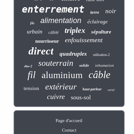
enterrement
noir
terre
alimentation
éclairage
fils
triplex
urbain
sépulture
câblé
enfouissement
nourrisseur
direct
quadruplex
utilisation-2
souterrain
solide
inhumation
rhw-2
câble
fil
aluminium
extérieur
tension
haut-parleur
curiel
cuivre
sous-sol
Page d'accueil
Contact