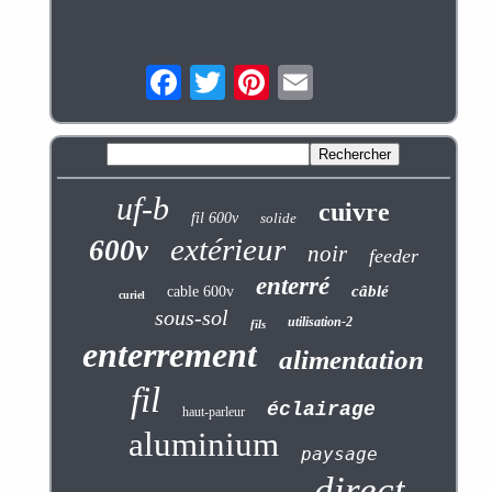
uf-b
cuivre
fil 600v
solide
extérieur
600v
noir
feeder
enterré
câblé
cable 600v
curiel
sous-sol
utilisation-2
fils
enterrement
alimentation
fil
éclairage
haut-parleur
aluminium
paysage
direct