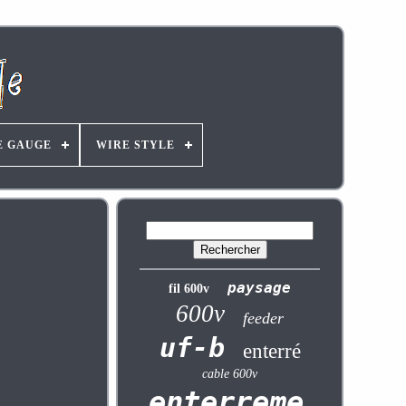
E GAUGE
WIRE STYLE
paysage
fil 600v
600v
feeder
uf-b
enterré
cable 600v
enterrement