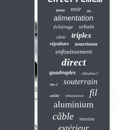
noir
terre
fils
alimentation
urbain
éclairage
triplex
câblé
sépulture
nourrisseur
enfouissement
direct
quadruplex
utilisation-2
souterrain
rhw-2
fil
solide
inhumation
aluminium
câble
tension
extérieur