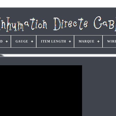
ND
GAUGE
ITEM LENGTH
MARQUE
WIR