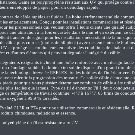
 distances. Gaine en polypropylène résistant aux UV qui protège contre l
urs enveloppés de papier pour un dénudage rapide.
 courses de câble rapides et fluides. La boîte extrêmement solide compr
les entrelacements. Conçu pour les installations commerciales et résiden
our les professionnels qui veulent offrir à leurs clients une qualité audi
our une utilisation à la fois encastrée dans le mur et en extérieur, ce câ
lent transfert de signal pour les installations nécessitant de la musique
s de câble plus courtes (moins de 50 pieds) avec des enceintes de 8 ohms
 UV et protège les conducteurs en cuivre des conditions de chaleur et de
ière et d'autres éléments qui peuvent dégrader l'intégrité du câble.
tégrateurs exigeants incluent une boîte renforcée avec un design facile à
 un dénudage rapide. La boîte extra solide dispose d'un grand trou de so
ue la technologie brevetée REELEX tire les bobines de l'intérieur vers l'
 peuvent ralentir la progression des travaux. Ce solide câble d'enceinte
pieds pour que vous puissiez déterminer combien de câble a été utilisé
ble plus faciles que jamais. Type de fil d'enceinte: Fil à deux conducteur
age de température de travail continue: -4°F à 167°F. 65 brins de conduc
ans oxygène à 99,9 % torsadés.
. Évalué CL3R et FT4 pour une utilisation commerciale et résidentielle. R
produits chimiques, radiations et essence.
 polyéthylène du fil est résistante aux UV.