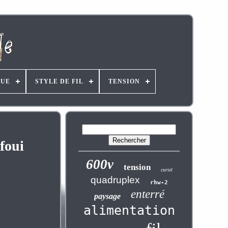
UE
STYLE DE FIL
TENSION
foui
600v
tension
curiel
quadruplex
rhw-2
enterré
paysage
alimentation