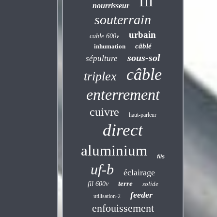
fil
nourrisseur
souterrain
urbain
cable 600v
câblé
inhumation
sous-sol
sépulture
câble
triplex
enterrement
cuivre
haut-parleur
direct
aluminium
fils
uf-b
éclairage
terre
fil 600v
solide
feeder
utilisation-2
enfouissement