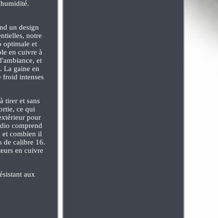
'humidité.
end un design
tielles, notre
o optimale et
ble en cuivre à
 d'ambiance, et
. La gaine en
 froid intenses
 tirer et sans
rtie, ce qui
extérieur pour
 audio comprend
 et combien il
s de calibre 16.
teurs en cuivre
ésistant aux