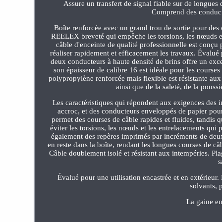
Assure un transfert de signal fiable sur de longues
Comprend des conducte
Boîte renforcée avec un grand trou de sortie pour des
REELEX breveté qui empêche les torsions, les nœuds et 
câble d'enceinte de qualité professionnelle est conçu p
réaliser rapidement et efficacement les travaux. Évalué p
deux conducteurs à haute densité de brins offre un excel
son épaisseur de calibre 16 est idéale pour les course
polypropylène renforcée mais flexible est résistante aux
ainsi que de la saleté, de la pouss
Les caractéristiques qui répondent aux exigences des in
accroc, et des conducteurs enveloppés de papier pour
permet des courses de câble rapides et fluides, tandis q
éviter les torsions, les nœuds et les entrelacements qui
également des repères imprimés par incréments de deux 
en reste dans la boîte, rendant les longues courses de câ
Câble doublement isolé et résistant aux intempéries. Pl
s
Évalué pour une utilisation encastrée et en extérieur
solvants, 
La gaine en