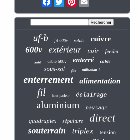
uf-b
cuivre
fil 600v
solide
extérieur
600v
noir
feeder
enterré
câblé
cable 600v
curiel
sous-sol
utilisation-2
fils
enterrement
alimentation
fil
éclairage
haut-parleur
aluminium
paysage
direct
quadruplex
sépulture
souterrain
triplex
tension