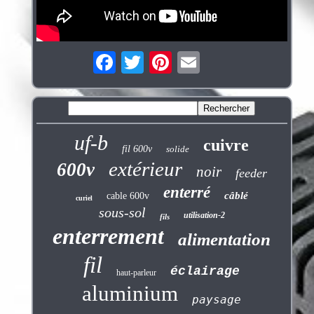
uf-b
cuivre
fil 600v
solide
extérieur
600v
noir
feeder
enterré
câblé
cable 600v
curiel
sous-sol
utilisation-2
fils
enterrement
alimentation
fil
éclairage
haut-parleur
aluminium
paysage