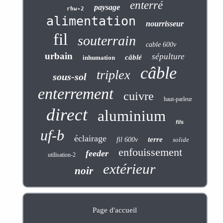
enterré
paysage
rhw-2
alimentation
nourrisseur
fil
souterrain
cable 600v
urbain
sépulture
câblé
inhumation
câble
triplex
sous-sol
enterrement
cuivre
haut-parleur
direct
aluminium
fils
uf-b
éclairage
terre
fil 600v
solide
enfouissement
feeder
utilisation-2
extérieur
noir
Page d'accueil