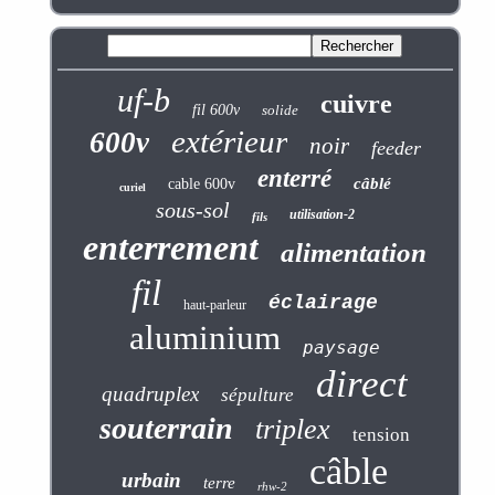
uf-b
cuivre
fil 600v
solide
extérieur
600v
noir
feeder
enterré
câblé
cable 600v
curiel
sous-sol
utilisation-2
fils
enterrement
alimentation
fil
éclairage
haut-parleur
aluminium
paysage
direct
quadruplex
sépulture
souterrain
triplex
tension
câble
urbain
terre
rhw-2