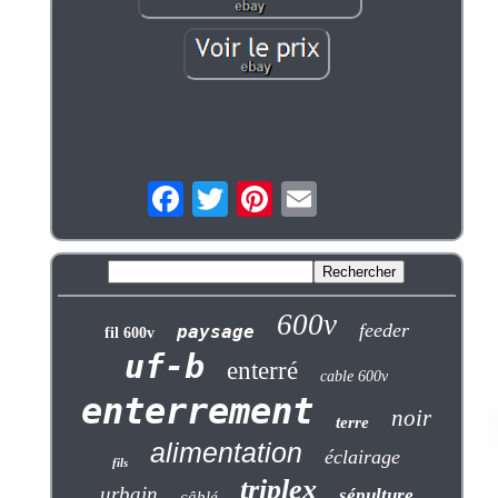
600v
feeder
paysage
fil 600v
uf-b
enterré
cable 600v
enterrement
noir
terre
alimentation
éclairage
fils
triplex
urbain
sépulture
câblé