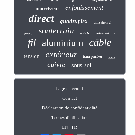
enfouissement
nourrisseur
direct
quadruplex
utilisation-2
souterrain
solide
inhumation
rhw-2
câble
fil
aluminium
extérieur
tension
haut-parleur
curiel
cuivre
sous-sol
Page d'accueil
Contact
Déclaration de confidentialité
Termes d'utilisation
EN
FR