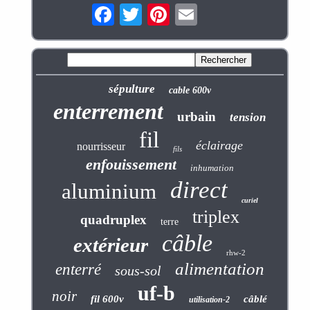
sépulture
cable 600v
enterrement
urbain
tension
fil
éclairage
nourrisseur
fils
enfouissement
inhumation
direct
aluminium
curiel
triplex
quadruplex
terre
câble
extérieur
rhw-2
alimentation
enterré
sous-sol
uf-b
noir
fil 600v
câblé
utilisation-2