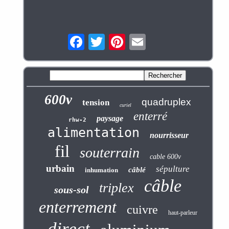
600v
quadruplex
tension
curiel
enterré
paysage
rhw-2
alimentation
nourrisseur
fil
souterrain
cable 600v
urbain
sépulture
câblé
inhumation
câble
triplex
sous-sol
enterrement
cuivre
haut-parleur
direct