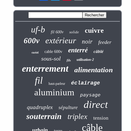
uf-b
cuivre
fil 600v
solide
extérieur
600v
noir
feeder
enterré
câblé
cable 600v
curiel
sous-sol
utilisation-2
fils
enterrement
alimentation
fil
éclairage
haut-parleur
aluminium
paysage
direct
quadruplex
sépulture
souterrain
triplex
tension
câble
urbain
terre