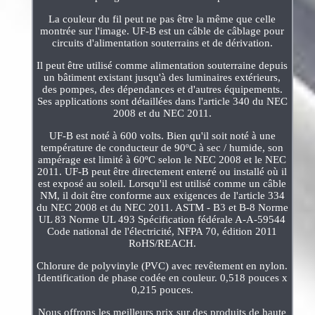
La couleur du fil peut ne pas être la même que celle
montrée sur l'image. UF-B est un câble de câblage pour
circuits d'alimentation souterrains et de dérivation.
Il peut être utilisé comme alimentation souterraine depuis
un bâtiment existant jusqu'à des luminaires extérieurs,
des pompes, des dépendances et d'autres équipements.
Ses applications sont détaillées dans l'article 340 du NEC
2008 et du NEC 2011.
UF-B est noté à 600 volts. Bien qu'il soit noté à une
température de conducteur de 90ºC à sec / humide, son
ampérage est limité à 60ºC selon le NEC 2008 et le NEC
2011. UF-B peut être directement enterré ou installé où il
est exposé au soleil. Lorsqu'il est utilisé comme un câble
NM, il doit être conforme aux exigences de l'article 334
du NEC 2008 et du NEC 2011. ASTM - B3 et B-8 Norme
UL 83 Norme UL 493 Spécification fédérale A-A-59544
Code national de l'électricité, NFPA 70, édition 2011
RoHS/REACH.
Chlorure de polyvinyle (PVC) avec revêtement en nylon.
Identification de phase codée en couleur. 0,518 pouces x
0,215 pouces.
Nous offrons les meilleurs prix sur des produits de haute