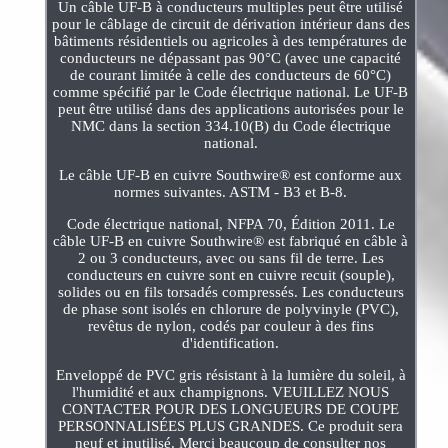
Un câble UF-B à conducteurs multiples peut être utilisé
pour le câblage de circuit de dérivation intérieur dans des
bâtiments résidentiels ou agricoles à des températures de
conducteurs ne dépassant pas 90°C (avec une capacité
de courant limitée à celle des conducteurs de 60°C)
comme spécifié par le Code électrique national. Le UF-B
peut être utilisé dans des applications autorisées pour le
NMC dans la section 334.10(B) du Code électrique
national.
Le câble UF-B en cuivre Southwire® est conforme aux
normes suivantes. ASTM - B3 et B-8.
Code électrique national, NFPA 70, Édition 2011. Le
câble UF-B en cuivre Southwire® est fabriqué en câble à
2 ou 3 conducteurs, avec ou sans fil de terre. Les
conducteurs en cuivre sont en cuivre recuit (souple),
solides ou en fils torsadés compressés. Les conducteurs
de phase sont isolés en chlorure de polyvinyle (PVC),
revêtus de nylon, codés par couleur à des fins
d'identification.
Enveloppé de PVC gris résistant à la lumière du soleil, à
l'humidité et aux champignons. VEUILLEZ NOUS
CONTACTER POUR DES LONGUEURS DE COUPE
PERSONNALISÉES PLUS GRANDES. Ce produit sera
neuf et inutilisé. Merci beaucoup de consulter nos