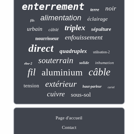
enterrement
noir
terre
alimentation
éclairage
fils
triplex
urbain
sépulture
câblé
enfouissement
nourrisseur
direct
quadruplex
utilisation-2
souterrain
solide
inhumation
rhw-2
câble
fil
aluminium
extérieur
tension
haut-parleur
curiel
cuivre
sous-sol
Page d'accueil
Contact