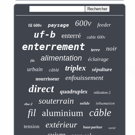
600v
feeder
paysage
fil 600v
uf-b
enterré
cable 600v
enterrement
noir
terre
alimentation
éclairage
fils
triplex
urbain
sépulture
câblé
enfouissement
nourrisseur
direct
quadruplex
utilisation-2
souterrain
solide
inhumation
rhw-2
câble
fil
aluminium
extérieur
tension
haut-parleur
curiel
cuivre