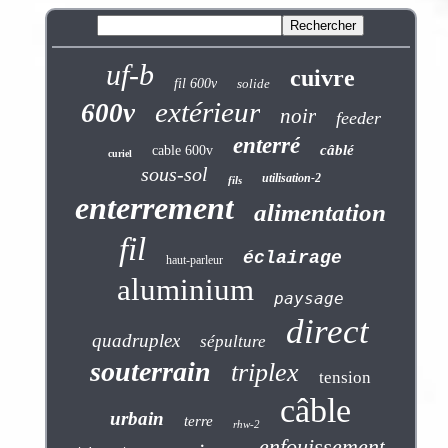
uf-b
cuivre
fil 600v
solide
extérieur
600v
noir
feeder
enterré
câblé
cable 600v
curiel
sous-sol
utilisation-2
fils
enterrement
alimentation
fil
éclairage
haut-parleur
aluminium
paysage
direct
quadruplex
sépulture
souterrain
triplex
tension
câble
urbain
terre
rhw-2
enfouissement