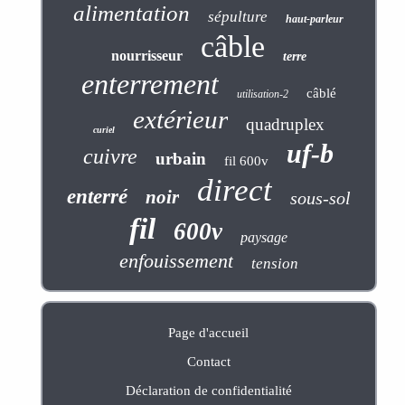
alimentation
sépulture
haut-parleur
câble
nourrisseur
terre
enterrement
câblé
utilisation-2
extérieur
quadruplex
curiel
uf-b
cuivre
urbain
fil 600v
direct
enterré
noir
sous-sol
fil
600v
paysage
enfouissement
tension
Page d'accueil
Contact
Déclaration de confidentialité