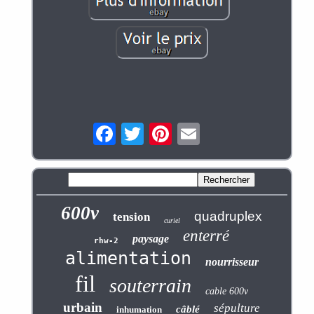
600v
quadruplex
tension
curiel
enterré
paysage
rhw-2
alimentation
nourrisseur
fil
souterrain
cable 600v
urbain
sépulture
câblé
inhumation