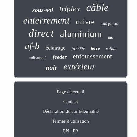
câble
triplex
sous-sol
enterrement
cuivre
haut-parleur
direct
aluminium
fils
uf-b
éclairage
terre
fil 600v
solide
enfouissement
feeder
utilisation-2
extérieur
noir
Page d'accueil
Contact
Déclaration de confidentialité
Termes d'utilisation
EN
FR