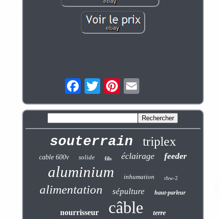
souterrain
triplex
éclairage
feeder
cable 600v
solide
fils
aluminium
inhumation
rhw-2
alimentation
sépulture
haut-parleur
câble
nourrisseur
terre