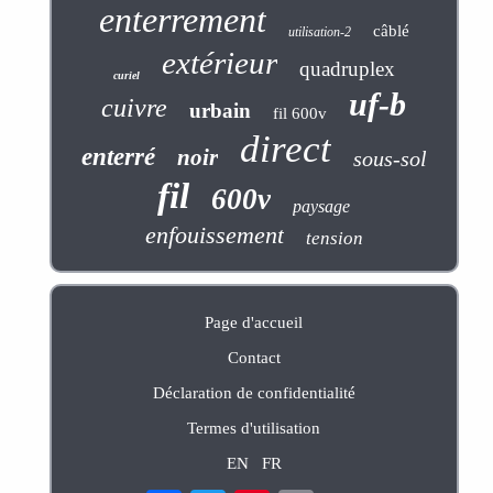
enterrement
câblé
utilisation-2
extérieur
quadruplex
curiel
uf-b
cuivre
urbain
fil 600v
direct
enterré
noir
sous-sol
fil
600v
paysage
enfouissement
tension
Page d'accueil
Contact
Déclaration de confidentialité
Termes d'utilisation
EN
FR