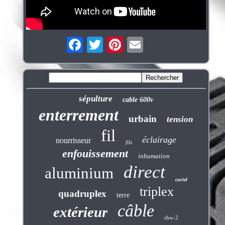
sépulture
cable 600v
enterrement
urbain
tension
fil
éclairage
nourrisseur
fils
enfouissement
inhumation
direct
aluminium
curiel
triplex
quadruplex
terre
câble
extérieur
rhw-2