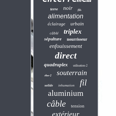
noir
terre
fils
alimentation
urbain
éclairage
triplex
câblé
sépulture
nourrisseur
enfouissement
direct
quadruplex
utilisation-2
souterrain
rhw-2
fil
solide
inhumation
aluminium
câble
tension
extérieur