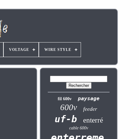
VOLTAGE
WIRE STYLE
paysage
fil 600v
600v
feeder
uf-b
enterré
cable 600v
enterrement