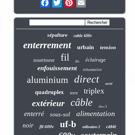
sépulture
cable 600v
enterrement
urbain
tension
fil
éclairage
nourrisseur
fils
enfouissement
inhumation
direct
aluminium
curiel
triplex
quadruplex
terre
câble
extérieur
rhw-2
alimentation
enterré
sous-sol
uf-b
noir
fil 600v
câblé
utilisation-2