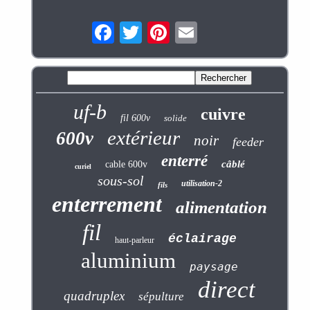
uf-b
cuivre
fil 600v
solide
extérieur
600v
noir
feeder
enterré
câblé
cable 600v
curiel
sous-sol
utilisation-2
fils
enterrement
alimentation
fil
éclairage
haut-parleur
aluminium
paysage
direct
quadruplex
sépulture