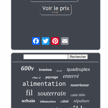
600v
quadruplex
tension
curiel
enterré
paysage
rhw-2
alimentation
nourrisseur
fil
souterrain
cable 600v
urbain
sépulture
câblé
inhumation