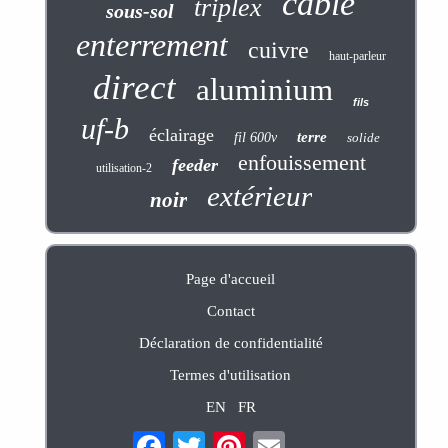
câble
triplex
sous-sol
enterrement
cuivre
haut-parleur
direct
aluminium
fils
uf-b
éclairage
terre
fil 600v
solide
enfouissement
feeder
utilisation-2
extérieur
noir
Page d'accueil
Contact
Déclaration de confidentialité
Termes d'utilisation
EN
FR