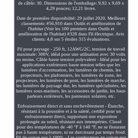
de câble: 30. Dimensions de l'emballage: 9,92 x 9,69 x
4,29 pouces; 12,21 livres.
Date de première disponibilité: 29 juillet 2020. Meilleurs
classements: #56,910 dans Outils et amélioration de
l'habitat (Voir les 100 premiers dans Outils et
amélioration de l'habitat) #328 dans Fil électrique. Avis
clients: 4,8 sur 5 étoiles 315 évaluations.
Fil pour paysage - 250 ft, 12AWG/2C, tension de travail
maximale: 300V, idéal pour une utilisation avec 30 volts
ou moins. Câble basse tension polyvalent - Idéal pour les
applications extérieures basse tension telles que les
lumières d'accentuation, les lumières de chemin, les
projecteurs, les plafonniers, les lumières de zone, les
projecteurs, les lumières de pont, les lumières de marche,
les lumières de paysage dur, les lumières spécialisées, les
lumières sous-marines, les accessoires de jardin, les haut-
parleurs extérieurs, les panneaux solaires, etc.
Enfouissement direct et sans enchevêtrement - Étanche,
résistant à la poussière et à la saleté, certifié pour un
enfouissement direct, supportant une exposition
prolongée au soleil, résistant aux intempéries. Classé
pour des températures de -40 °F à 140 °F, ne se fissurant
pas à haute température, ni ne durcissant par temps froid.
Fil de cuivre pur à 100% - Les conducteurs en cuivre pur