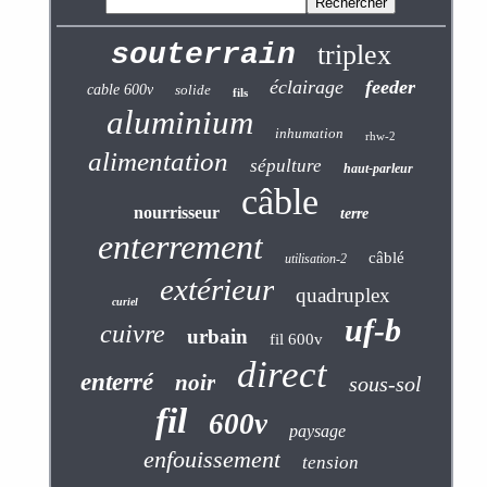
souterrain
triplex
éclairage
feeder
cable 600v
solide
fils
aluminium
inhumation
rhw-2
alimentation
sépulture
haut-parleur
câble
nourrisseur
terre
enterrement
câblé
utilisation-2
extérieur
quadruplex
curiel
uf-b
cuivre
urbain
fil 600v
direct
enterré
noir
sous-sol
fil
600v
paysage
enfouissement
tension