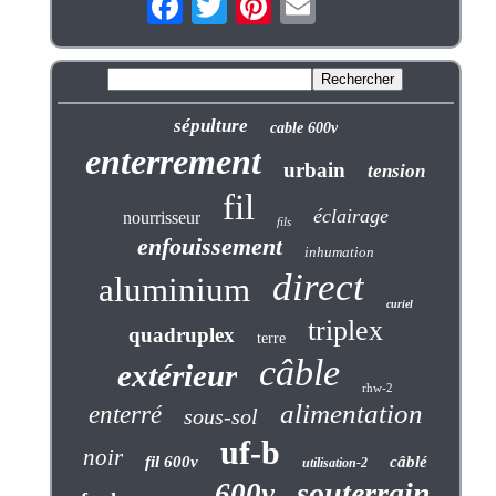
sépulture
cable 600v
enterrement
urbain
tension
fil
éclairage
nourrisseur
fils
enfouissement
inhumation
direct
aluminium
curiel
triplex
quadruplex
terre
câble
extérieur
rhw-2
alimentation
enterré
sous-sol
uf-b
noir
fil 600v
câblé
utilisation-2
souterrain
600v