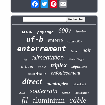
600v
feeder
paysage
fil 600v
uf-b
enterré
cable 600v
enterrement
noir
terre
alimentation
éclairage
fils
triplex
urbain
sépulture
câblé
enfouissement
nourrisseur
direct
quadruplex
utilisation-2
souterrain
solide
inhumation
rhw-2
câble
fil
aluminium