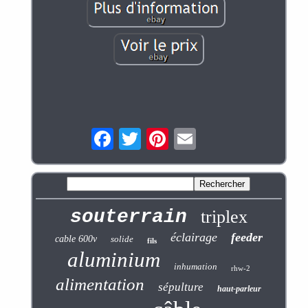
souterrain
triplex
éclairage
feeder
cable 600v
solide
fils
aluminium
inhumation
rhw-2
alimentation
sépulture
haut-parleur