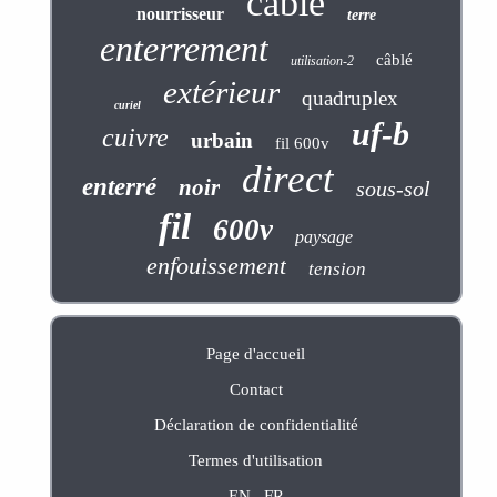
câble
nourrisseur
terre
enterrement
câblé
utilisation-2
extérieur
quadruplex
curiel
uf-b
cuivre
urbain
fil 600v
direct
enterré
noir
sous-sol
fil
600v
paysage
enfouissement
tension
Page d'accueil
Contact
Déclaration de confidentialité
Termes d'utilisation
EN
FR