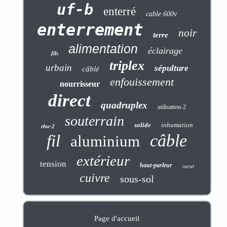
uf-b
enterré
cable 600v
enterrement
noir
terre
alimentation
éclairage
fils
triplex
urbain
sépulture
câblé
enfouissement
nourrisseur
direct
quadruplex
utilisation-2
souterrain
solide
inhumation
rhw-2
câble
fil
aluminium
extérieur
tension
haut-parleur
curiel
cuivre
sous-sol
Page d'accueil