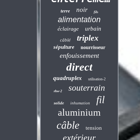
noir
terre
fils
alimentation
urbain
éclairage
triplex
câblé
sépulture
nourrisseur
enfouissement
direct
quadruplex
utilisation-2
souterrain
rhw-2
fil
solide
inhumation
aluminium
câble
tension
extérieur