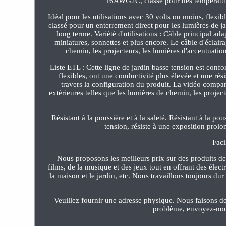
16AWG2C, classé pour des températur
Idéal pour les utilisations avec 30 volts ou moins, flexibl
classé pour un enterrement direct pour les lumières de ja
long terme. Variété d'utilisations : Câble principal ad
miniatures, sonnettes et plus encore. Le câble d'éclaira
chemin, les projecteurs, les lumières d'accentuation,
Liste ETL : Cette ligne de jardin basse tension est con
flexibles, ont une conductivité plus élevée et une rés
travers la configuration du produit. La vidéo compar
extérieures telles que les lumières de chemin, les project
Résistant à la poussière et à la saleté. Résistant à la po
tension, résiste à une exposition prolon
Faci
Nous proposons les meilleurs prix sur des produits de
films, de la musique et des jeux tout en offrant des élect
la maison et le jardin, etc. Nous travaillons toujours du
Veuillez fournir une adresse physique. Nous faisons de 
problème, envoyez-nou