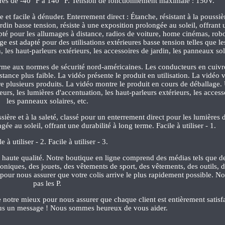
es de -40 °F à 140 °F. Tension de fonctionnement maximale : 150V.
e et facile à dénuder. Enterrement direct : Étanche, résistant à la poussière
rdin basse tension, résiste à une exposition prolongée au soleil, offrant 
apté pour les allumages à distance, radios de voiture, home cinémas, robo
ge est adapté pour des utilisations extérieures basse tension telles que l
 les haut-parleurs extérieurs, les accessoires de jardin, les panneaux sola
forme aux normes de sécurité nord-américaines. Les conducteurs en cuivr
istance plus faible. La vidéo présente le produit en utilisation. La vidéo
e plusieurs produits. La vidéo montre le produit en cours de déballage. U
eurs, les lumières d'accentuation, les haut-parleurs extérieurs, les access
les panneaux solaires, etc.
ussière et à la saleté, classé pour un enterrement direct pour les lumières 
gée au soleil, offrant une durabilité à long terme. Facile à utiliser - 1.
le à utiliser - 2. Facile à utiliser - 3.
 haute qualité. Notre boutique en ligne comprend des médias tels que de
roniques, des jouets, des vêtements de sport, des vêtements, des outils, d
r pour nous assurer que votre colis arrive le plus rapidement possible. N
pas les P.
notre mieux pour nous assurer que chaque client est entièrement satisfai
s un message ! Nous sommes heureux de vous aider.