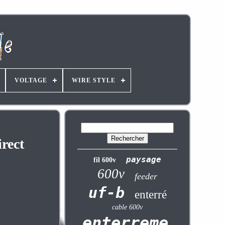
VOLTAGE
WIRE STYLE
irect
paysage
fil 600v
600v
feeder
uf-b
enterré
cable 600v
enterrement