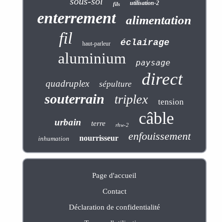
sous-sol
utilisation-2
fils
enterrement
alimentation
fil
éclairage
haut-parleur
aluminium
paysage
direct
quadruplex
sépulture
souterrain
triplex
tension
câble
urbain
terre
rhw-2
enfouissement
nourrisseur
inhumation
Page d'accueil
Contact
Déclaration de confidentialité