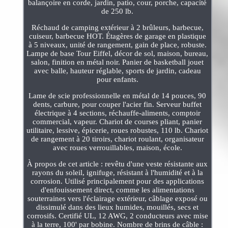
balançoire en corde, jardin, patio, cour, porche, capacité
de 250 lb.
Réchaud de camping extérieur à 2 brûleurs, barbecue,
cuiseur, barbecue HOT. Étagères de garage en plastique
à 5 niveaux, unité de rangement, gain de place, robuste.
Lampe de base Tour Eiffel, décor de sol, maison, bureau,
salon, finition en métal noir. Panier de basketball jouet
avec balle, hauteur réglable, sports de jardin, cadeau
pour enfants.
Lame de scie professionnelle en métal de 14 pouces, 90
dents, carbure, pour couper l'acier fin. Serveur buffet
électrique à 4 sections, réchauffe-aliments, comptoir
commercial, vapeur. Chariot de courses pliant, panier
utilitaire, lessive, épicerie, roues robustes, 110 lb. Chariot
de rangement à 20 tiroirs, chariot roulant, organisateur
avec roues verrouillables, maison, école.
À propos de cet article : revêtu d'une veste résistante aux
rayons du soleil, ignifuge, résistant à l'humidité et à la
corrosion. Utilisé principalement pour des applications
d'enfouissement direct, comme les alimentations
souterraines vers l'éclairage extérieur, câblage exposé ou
dissimulé dans des lieux humides, mouillés, secs et
corrosifs. Certifié UL, 12 AWG, 2 conducteurs avec mise
à la terre, 100' par bobine. Nombre de brins de câble :