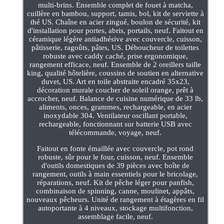
multi-brins. Ensemble complet de fouet à matcha,
cuillère en bambou, support, tamis, bol, kit de serviette à
thé US. Chaîne en acier zingué, boulon de sécurité, kit
d'installation pour portes, abris, portails, neuf. Faitout en
céramique légère antiadhésive avec couvercle, cuisson,
pâtisserie, ragoûts, pâtes, US. Déboucheur de toilettes
robuste avec caddy caché, prise ergonomique,
rangement efficace, neuf. Ensemble de 2 oreillers taille
king, qualité hôtelière, coussins de soutien en alternative
duvet, US. Art en toile abstraite encadré 35x23,
décoration murale coucher de soleil orange, prêt à
accrocher, neuf. Balance de cuisine numérique de 33 lb,
aliments, onces, grammes, rechargeable, en acier
inoxydable 304. Ventilateur oscillant portable,
rechargeable, fonctionnant sur batterie USB avec
télécommande, voyage, neuf.
Faitout en fonte émaillée avec couvercle, pot rond
robuste, sûr pour le four, cuisson, neuf. Ensemble
d'outils domestiques de 39 pièces avec boîte de
rangement, outils à main essentiels pour le bricolage,
réparations, neuf. Kit de pêche léger pour panfish,
combinaison de spinning, canne, moulinet, appâts,
nouveaux pêcheurs. Unité de rangement à étagères en fil
autoportante à 4 niveaux, stockage multifonction,
assemblage facile, neuf.