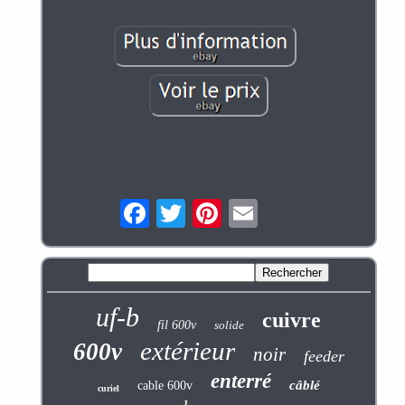
uf-b
cuivre
fil 600v
solide
extérieur
600v
noir
feeder
enterré
câblé
cable 600v
curiel