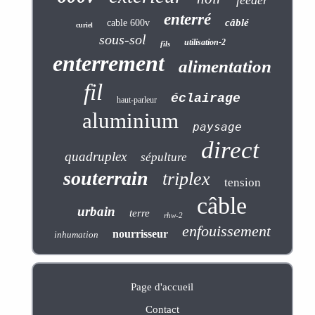
enterré
câblé
cable 600v
curiel
sous-sol
utilisation-2
fils
enterrement
alimentation
fil
éclairage
haut-parleur
aluminium
paysage
direct
quadruplex
sépulture
souterrain
triplex
tension
câble
urbain
terre
rhw-2
enfouissement
nourrisseur
inhumation
Page d'accueil
Contact