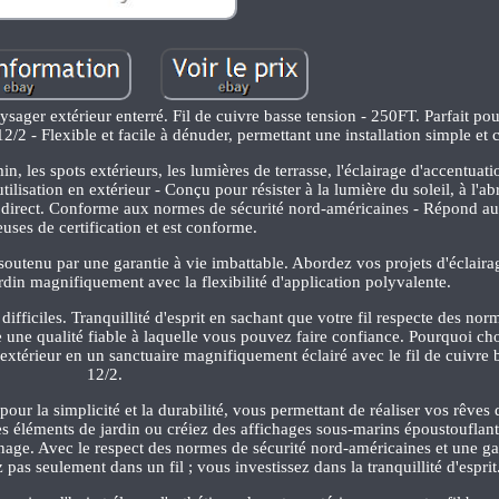
sager extérieur enterré. Fil de cuivre basse tension - 250FT. Parfait pour
2/2 - Flexible et facile à dénuder, permettant une installation simple et 
n, les spots extérieurs, les lumières de terrasse, l'éclairage d'accentuati
isation en extérieur - Conçu pour résister à la lumière du soleil, à l'ab
nt direct. Conforme aux normes de sécurité nord-américaines - Répond a
euses de certification et est conforme.
soutenu par une garantie à vie imbattable. Abordez vos projets d'éclaira
rdin magnifiquement avec la flexibilité d'application polyvalente.
ifficiles. Tranquillité d'esprit en sachant que votre fil respecte des nor
e une qualité fiable à laquelle vous pouvez faire confiance. Pourquoi choi
extérieur en un sanctuaire magnifiquement éclairé avec le fil de cuivre 
12/2.
our la simplicité et la durabilité, vous permettant de réaliser vos rêves 
s éléments de jardin ou créiez des affichages sous-marins époustouflant
nage. Avec le respect des normes de sécurité nord-américaines et une ga
 pas seulement dans un fil ; vous investissez dans la tranquillité d'esprit