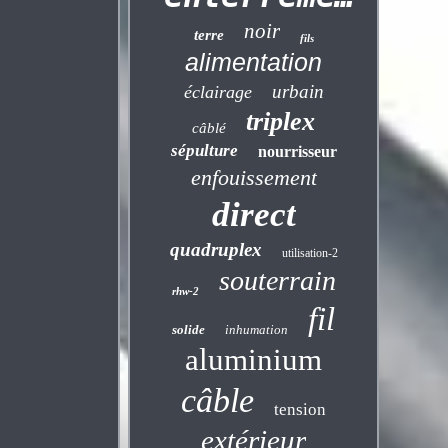
noir
terre
fils
alimentation
urbain
éclairage
triplex
câblé
sépulture
nourrisseur
enfouissement
direct
quadruplex
utilisation-2
souterrain
rhw-2
fil
solide
inhumation
aluminium
câble
tension
extérieur