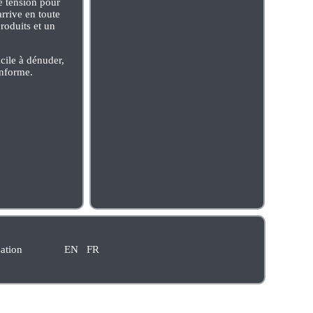
se tension pour
arrive en toute
roduits et un
cile à dénuder,
onforme.
sation
EN
FR