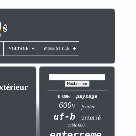
VOLTAGE
WIRE STYLE
xtérieur
paysage
fil 600v
600v
feeder
uf-b
enterré
cable 600v
enterrement