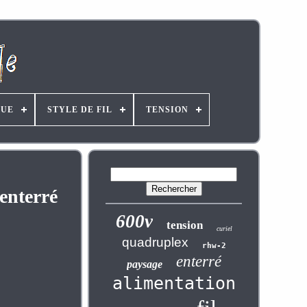
UE
STYLE DE FIL
TENSION
enterré
600v
tension
curiel
quadruplex
rhw-2
enterré
paysage
alimentation