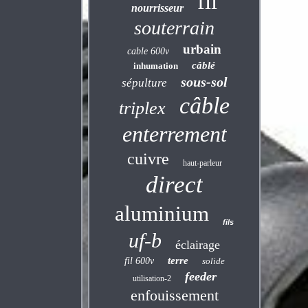
fil
nourrisseur
souterrain
urbain
cable 600v
câblé
inhumation
sous-sol
sépulture
câble
triplex
enterrement
cuivre
haut-parleur
direct
aluminium
fils
uf-b
éclairage
terre
fil 600v
solide
feeder
utilisation-2
enfouissement