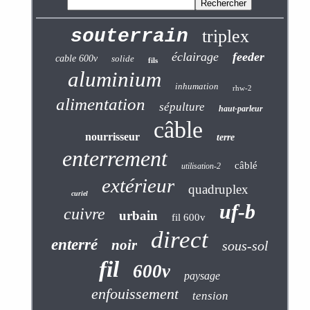
souterrain
triplex
éclairage
feeder
cable 600v
solide
fils
aluminium
inhumation
rhw-2
alimentation
sépulture
haut-parleur
câble
nourrisseur
terre
enterrement
câblé
utilisation-2
extérieur
quadruplex
curiel
uf-b
cuivre
urbain
fil 600v
direct
enterré
noir
sous-sol
fil
600v
paysage
enfouissement
tension