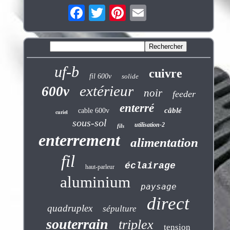
uf-b
cuivre
fil 600v
solide
extérieur
600v
noir
feeder
enterré
câblé
cable 600v
curiel
sous-sol
utilisation-2
fils
enterrement
alimentation
fil
éclairage
haut-parleur
aluminium
paysage
direct
quadruplex
sépulture
souterrain
triplex
tension