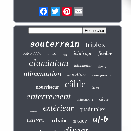
souterrain
triplex
éclairage
feeder
cable 600v
solide
fils
aluminium
inhumation
rhw-2
alimentation
sépulture
haut-parleur
câble
nourrisseur
terre
enterrement
câblé
utilisation-2
extérieur
quadruplex
curiel
uf-b
cuivre
urbain
fil 600v
direct