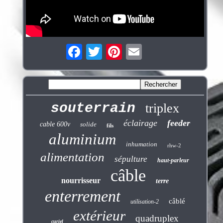
souterrain
triplex
éclairage
feeder
cable 600v
solide
fils
aluminium
inhumation
rhw-2
alimentation
sépulture
haut-parleur
câble
nourrisseur
terre
enterrement
câblé
utilisation-2
extérieur
quadruplex
curiel